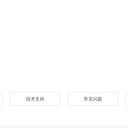
技术支持
常见问题