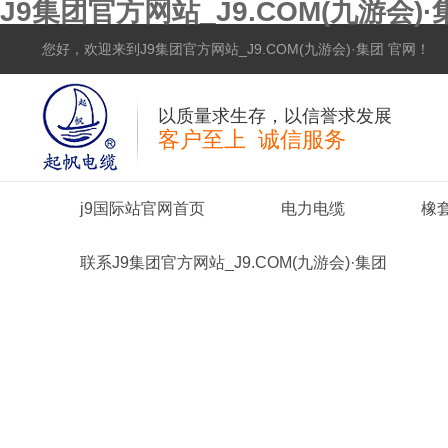
J9集团官方网站_J9.COM(九游会)·
您好，欢迎来到J9集团官方网站_J9.COM(九游会)·集团 官网！
以质量求生存，以信誉求发展
客户至上 诚信服务
j9国际站官网首页
电力电缆
橡
联系J9集团官方网站_J9.COM(九游会)·集团