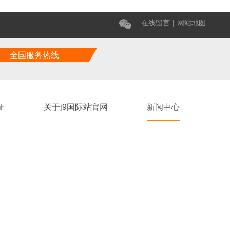
在线留言
|
网站地图
全国服务热线
证
关于j9国际站官网
新闻中心