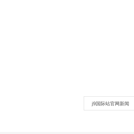
j9国际站官网新闻