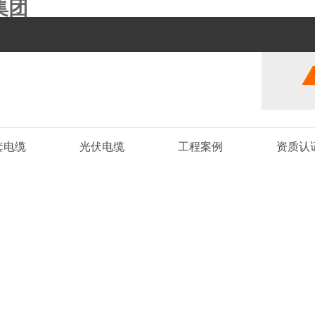
集团
套电缆
光伏电缆
工程案例
资质认