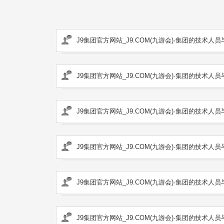
J9集团官方网站_J9.COM(九游会)·集团的技
J9集团官方网站_J9.COM(九游会)·集团的技
J9集团官方网站_J9.COM(九游会)·集团的技
J9集团官方网站_J9.COM(九游会)·集团的技
J9集团官方网站_J9.COM(九游会)·集团的技
J9集团官方网站_J9.COM(九游会)·集团的技