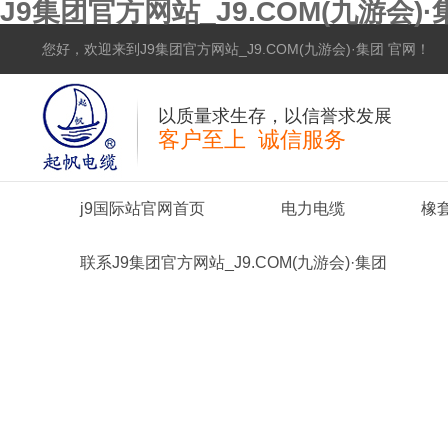
J9集团官方网站_J9.COM(九游会)·
您好，欢迎来到J9集团官方网站_J9.COM(九游会)·集团 官网！
以质量求生存，以信誉求发展
客户至上 诚信服务
j9国际站官网首页
电力电缆
橡
联系J9集团官方网站_J9.COM(九游会)·集团