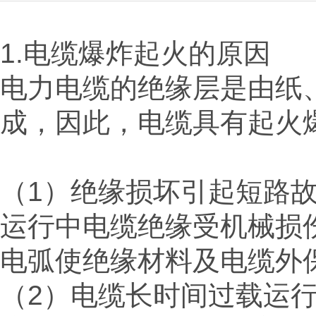
1.电缆爆炸起火的原因
电力电缆的绝缘层是由纸
成，因此，电缆具有起火
（1）绝缘损坏引起短路
运行中电缆绝缘受机械损
电弧使绝缘材料及电缆
（2）电缆长时间过载运