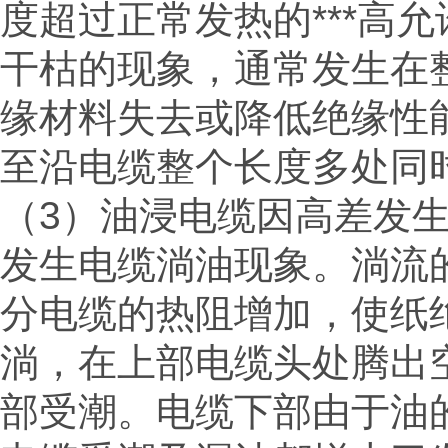
度超过正常发热的***高
干枯的现象，通常发生在
缘材料失去或降低绝缘性
至沿电缆整个长度多处
（3）油浸电缆因高差发
发生电缆淌油现象。淌流
分电缆的热阻增加，使纸
淌，在上部电缆头处腾出
部受潮。电缆下部由于油