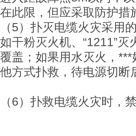
在此限，但应采取防
（5）扑灭电缆火灾采用
如干粉灭火机、“1211
覆盖；如果用水灭火，**
他方式扑救，待电源切断
（6）扑救电缆火灾时，